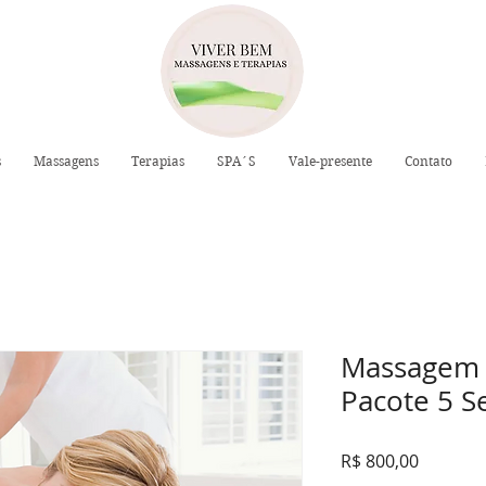
s
Massagens
Terapias
SPA´S
Vale-presente
Contato
Massagem R
Pacote 5 S
Preço
R$ 800,00